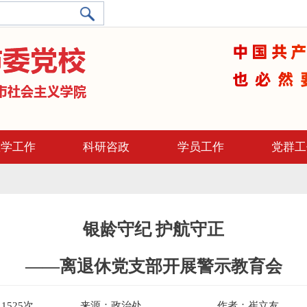
教学工作
科研咨政
学员工作
党群工
银龄守纪 护航守正
——离退休党支部开展警示教育会
：
1525
次
来源：
政治处
作者：
崔立友