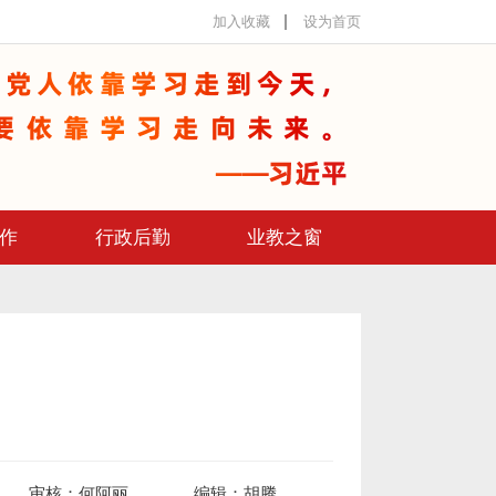
加入收藏
设为首页
作
行政后勤
业教之窗
审核：
何阿丽
编辑：
胡腾